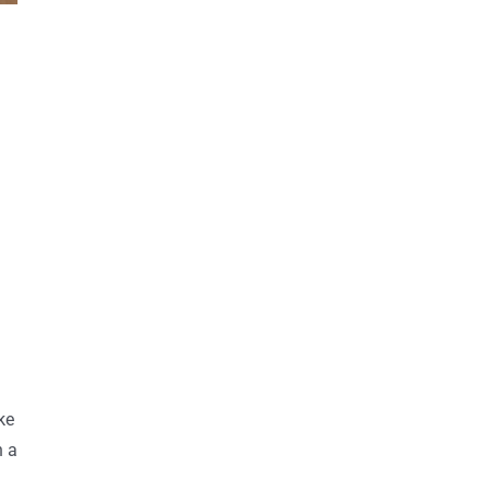
ke
n a