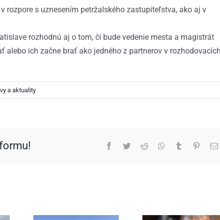
 v rozpore s uznesením petržalského zastupiteľstva, ako aj v
atislave rozhodnú aj o tom, či bude vedenie mesta a magistrát
ať alebo ich začne brať ako jedného z partnerov v rozhodovacíc
vy a aktuality
tformu!
Facebook
Twitter
Reddit
WhatsApp
Tumblr
Pinter