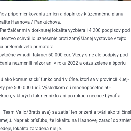
ýždňov pripomienkovania zmien a doplnkov k územnému plánu
okalite Haanova / Pankúchova.
etržalčanmi v dotknutej lokalite vyzbierali 4 200 podpisov pod
piteľstvo schválilo uznesenie proti zamýšľanej výstavbe v tejto
i prelomili veto primátora.
zbytočne vyhodil takmer 50 000 eur. Vtedy sme ale podpisy pod
lčania nezmenili názor ani v roku 2022 a oázu zelene a športu
 ako komunistickí funkcionári v Číne, ktorí sa v provincii Kuej-
yty pre 500 000 ľudí. Výsledkom sú mnohopočetné 50-
koch, v ktorých takmer nikto ani po rokoch nechce bývať a
eam Vallo/Bratislava) sa zatiaľ len prizerá a tvári ako tri číns
umejú. Napriek prísľubu, že lokalitu na Haanovej zaradí do zmie
deje, lokalita zaradená nie je.