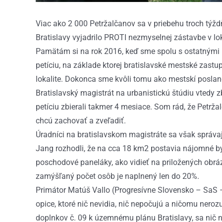
Viac ako 2 000 Petržalčanov sa v priebehu troch t
Bratislavy vyjadrilo PROTI nezmyselnej zástavbe v l
Pamätám si na rok 2016, keď sme spolu s ostatnými P
petíciu, na základe ktorej bratislavské mestské zastu
lokalite. Dokonca sme kvôli tomu ako mestskí poslanc
Bratislavský magistrát na urbanistickú štúdiu vtedy 
petíciu zbierali takmer 4 mesiace. Som rád, že Petrža
chcú zachovať a zveľadiť.
Úradníci na bratislavskom magistráte sa však správajú
Jang rozhodli, že na cca 18 km2 postavia nájomné b
poschodové paneláky, ako vidieť na priložených obráz
zamýšľaný počet osôb je naplnený len do 20%.
Primátor Matúš Vallo (Progresívne Slovensko – SaS – T
opice, ktoré nič nevidia, nič nepočujú a ničomu neroz
doplnkov č. 09 k územnému plánu Bratislavy, sa nič ne