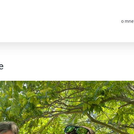
o mne
e