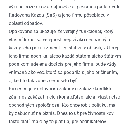
výkupe pozemkov a najnovšie aj poslanca parlamentu
Radovana Kazdu (SaS) a jeho firmu pôsobiacu v
oblasti odpadov.
Opakovane sa ukazuje, že verejný funkcionár, ktorý
vlastní firmu, sa verejnosti nejaví ako nestranný a
každý jeho pokus zmeniť legislatívu v oblasti, v ktorej
jeho firma podniká, alebo každá štátom alebo štátnym
podnikom udelená dotácia pre jeho firmu, bude vždy
vnímaná ako vec, ktorá sa podarila s jeho pričinením,
aj keď to tak vôbec nemuselo byť.
Riešením je v ústavnom zákone o zákaze konfliktu
záujmov zakázať nielen konateľstvo, ale aj vlastníctvo
obchodných spoločností. Kto chce robiť politiku, mal
by zabudnúť na biznis. Dnes to už pre živnostníkov
takto platí, malo by to platiť aj pre podnikateľov.