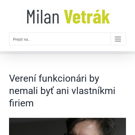
Skip
to
content
Prejsť na...
Verení funkcionári by
nemali byť ani vlastníkmi
firiem
Zobraziť
väčší