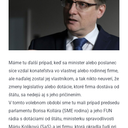
obrázok
Máme tu ďalší prípad, keď sa minister alebo poslanec
síce vzdal konateľstva vo vlastnej alebo rodinnej firme,
ale naďalej zostal jej vlastníkom, a tak nikto neuverí, že
zmeny legislatívy alebo dotácie, ktoré firma dostáva od
štátu, sa nedejú aj s jeho pričinením.
V tomto volebnom období sme tu mali prípad predsedu
parlamentu Borisa Kollára (SME rodina) a jeho FUN
rádia s dotáciami od štátu, ministerku spravodlivosti
Máriu Kolíkovú (SaS) a jej firmu, ktorá okradla ľudí pri