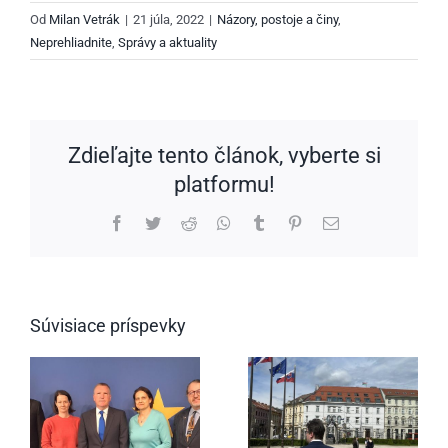
Od
Milan Vetrák
|
21 júla, 2022
|
Názory, postoje a činy
,
Neprehliadnite
,
Správy a aktuality
Zdieľajte tento článok, vyberte si
platformu!
Facebook
Twitter
Reddit
WhatsApp
Tumblr
Pinterest
Email
Súvisiace príspevky