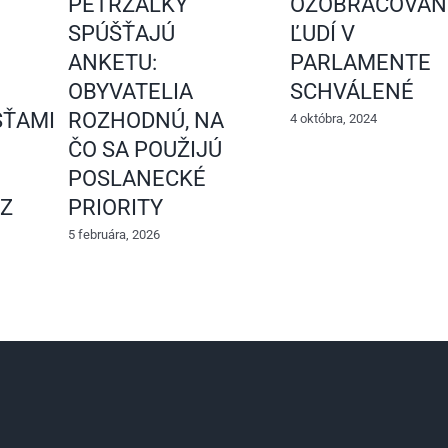
PETRŽALKY
OŽOBRAČOVAN
SPÚŠŤAJÚ
ĽUDÍ V
ANKETU:
PARLAMENTE
OBYVATELIA
SCHVÁLENÉ
ŤAMI
ROZHODNÚ, NA
4 októbra, 2024
ČO SA POUŽIJÚ
POSLANECKÉ
 Z
PRIORITY
5 februára, 2026