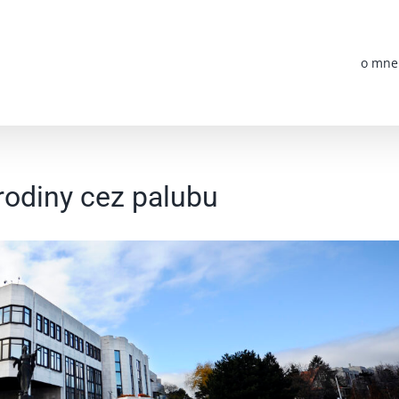
o mne
odiny cez palubu