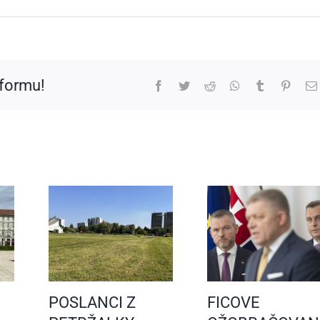
tformu!
Facebook
Twitter
Reddit
WhatsApp
Tumblr
Pinter
POSLANCI Z
FICOVE