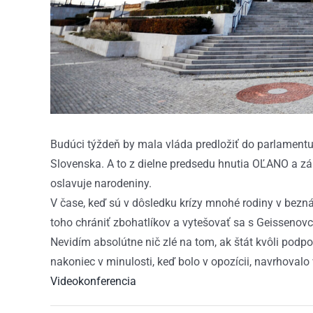
Budúci týždeň by mala vláda predložiť do parlament
Slovenska. A to z dielne predsedu hnutia OĽANO a zá
oslavuje narodeniny.
V čase, keď sú v dôsledku krízy mnohé rodiny v bezná
toho chrániť zbohatlíkov a vytešovať sa s Geissenov
Nevidím absolútne nič zlé na tom, ak štát kvôli podp
nakoniec v minulosti, keď bolo v opozícii, navrhovalo
Videokonferencia