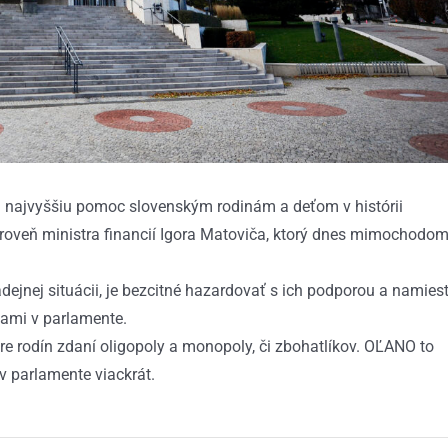
u najvyššiu pomoc slovenským rodinám a deťom v histórii
roveň ministra financií Igora Matoviča, ktorý dnes mimochodo
dejnej situácii, je bezcitné hazardovať s ich podporou a namies
cami v parlamente.
ore rodín zdaní oligopoly a monopoly, či zbohatlíkov. OĽANO to
 v parlamente viackrát.