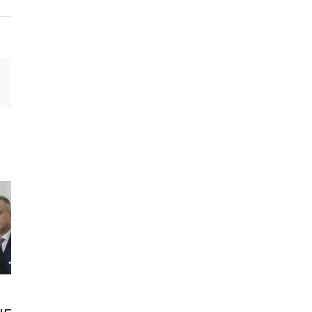
est
Email