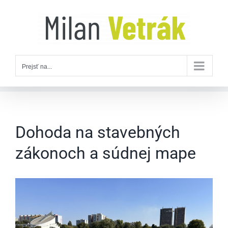
Skip
to
content
Prejsť na...
Dohoda na stavebných
zákonoch a súdnej mape
Zobraziť
väčší
obrázok