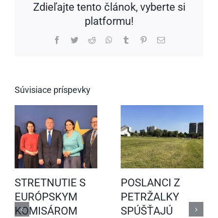
Zdieľajte tento článok, vyberte si
platformu!
Facebook
Twitter
Reddit
WhatsApp
Tumblr
Pinterest
Email
Súvisiace príspevky
STRETNUTIE S
POSLANCI Z
EURÓPSKYM
PETRŽALKY
KOMISÁROM
SPÚŠŤAJÚ