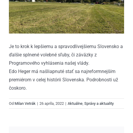
Je to krok k lepšiemu a spravodlivejšiemu Slovensko a
ďalšie splnené volebné sľuby, či záväzky z
Programového vyhlásenia našej vlády.
Edo Heger má našliapnuté stať sa najreformnejším
premiérom v celej histórii Slovenska. Podrobnosti už
čoskoro.
Od
Milan Vetrák
|
26 apríla, 2022
|
Aktuálne
,
Správy a aktuality