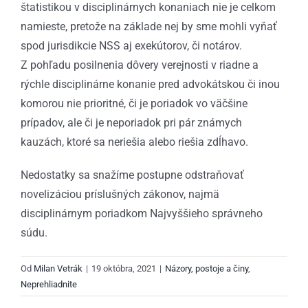
štatistikou v disciplinárnych konaniach nie je celkom
namieste, pretože na základe nej by sme mohli vyňať
spod jurisdikcie NSS aj exekútorov, či notárov.
Z pohľadu posilnenia dôvery verejnosti v riadne a
rýchle disciplinárne konanie pred advokátskou či inou
komorou nie prioritné, či je poriadok vo väčšine
prípadov, ale či je neporiadok pri pár známych
kauzách, ktoré sa neriešia alebo riešia zdĺhavo.
Nedostatky sa snažíme postupne odstraňovať
novelizáciou príslušných zákonov, najmä
disciplinárnym poriadkom Najvyššieho správneho
súdu.
Od
Milan Vetrák
|
19 októbra, 2021
|
Názory, postoje a činy
,
Neprehliadnite