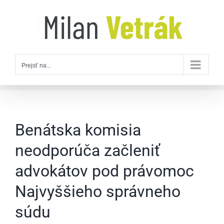
Skip
to
content
Prejsť na...
Benátska komisia
neodporúča začleniť
advokátov pod právomoc
Najvyššieho správneho
súdu