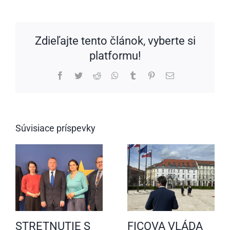
Zdieľajte tento článok, vyberte si
platformu!
Facebook
Twitter
Reddit
WhatsApp
Tumblr
Pinterest
Email
Súvisiace príspevky
STRETNUTIE S
FICOVA VLÁDA