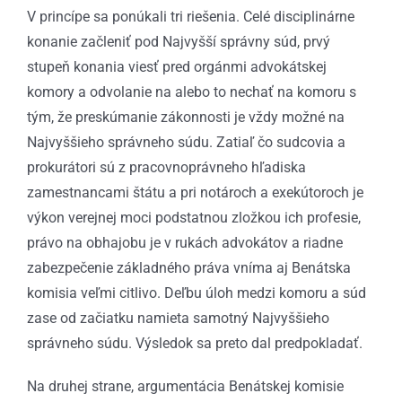
V princípe sa ponúkali tri riešenia. Celé disciplinárne
konanie začleniť pod Najvyšší správny súd, prvý
stupeň konania viesť pred orgánmi advokátskej
komory a odvolanie na alebo to nechať na komoru s
tým, že preskúmanie zákonnosti je vždy možné na
Najvyššieho správneho súdu. Zatiaľ čo sudcovia a
prokurátori sú z pracovnoprávneho hľadiska
zamestnancami štátu a pri notároch a exekútoroch je
výkon verejnej moci podstatnou zložkou ich profesie,
právo na obhajobu je v rukách advokátov a riadne
zabezpečenie základného práva vníma aj Benátska
komisia veľmi citlivo. Deľbu úloh medzi komoru a súd
zase od začiatku namieta samotný Najvyššieho
správneho súdu. Výsledok sa preto dal predpokladať.
Na druhej strane, argumentácia Benátskej komisie