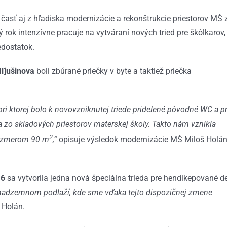
časť aj z hľadiska modernizácie a rekonštrukcie priestorov MŠ 
rok intenzívne pracuje na vytváraní nových tried pre škôlkarov,
edostatok.
Iľjušinova
boli zbúrané priečky v byte a taktiež priečka
ri ktorej bolo k novovzniknutej triede pridelené pôvodné WC a p
a zo skladových priestorov materskej školy. Takto nám vznikla
2
rozmerom 90 m
,“
opisuje výsledok modernizácie MŠ Miloš Holá
 6
sa vytvorila jedna nová špeciálna trieda pre hendikepované de
 nadzemnom podlaží, kde sme vďaka tejto dispozičnej zmene
 Holán.