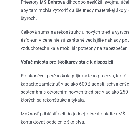
Priestory
MŠ Bohrova
dlhodobo neslúžili svojmu účelu
aby tam mohla vytvoriť ďalšie triedy materskej školy,
štyroch.
Celková suma na rekonštrukciu nových tried a vytvor
tisíc eur. V cene nie sú zarátané vedľajšie náklady p
vzduchotechnika a mobiliár potrebný na zabezpečenie
Voľné miesta pre škôlkarov stále k dispozícii
Po ukončení prvého kola prijímacieho procesu, ktoré p
kapacite zamietnuť viac ako 600 žiadostí, schválený
septembra s otvorením nových tried pre viac ako 250 
ktorých sa rekonštrukcia týkala.
Možnosť prihlásiť deti do jednej z týchto piatich MŠ
kontaktovať oddelenie školstva.