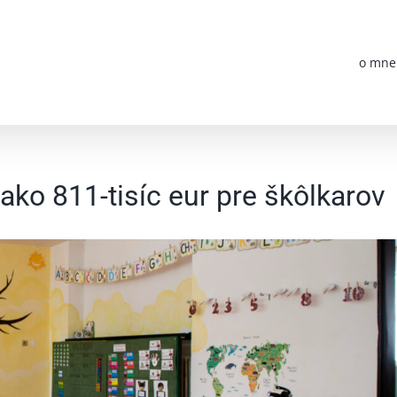
o mne
 ako 811-tisíc eur pre škôlkarov