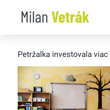
Skip
to
content
Petržalka investovala viac
Zobraziť
väčší
obrázok