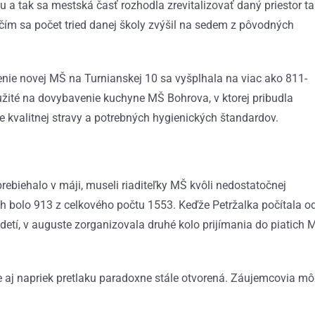
 a tak sa mestská časť rozhodla zrevitalizovať daný priestor ta
 čím sa počet tried danej školy zvýšil na sedem z pôvodných
enie novej MŠ na Turnianskej 10 sa vyšplhala na viac ako 811-
oužité na dovybavenie kuchyne MŠ Bohrova, v ktorej pribudla
 kvalitnej stravy a potrebných hygienických štandardov.
rebiehalo v máji, museli riaditeľky MŠ kvôli nedostatočnej
ch bolo 913 z celkového počtu 1553. Keďže Petržalka počítala o
detí, v auguste zorganizovala druhé kolo prijímania do piatich 
 je aj napriek pretlaku paradoxne stále otvorená. Záujemcovia m