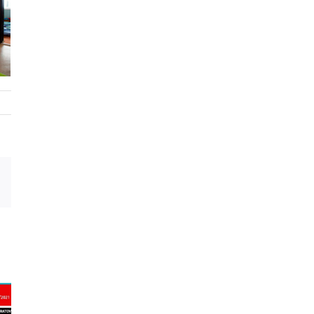
est
Email