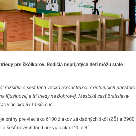
 triedy pre škôlkarov. Rodičia neprijatých detí môžu stále
rozšírila o šesť tried vďaka rekonštrukcii existujúcich priestoro
a Iľjušinovej a tri triedy na Bohrovej. Mestská časť Bratislava-
ác viac ako 811-tisíc eur.
voje brány pre viac ako 6100 žiakov základných škôl (ZŠ) a 2900
i o šesť nových tried pre viac ako 120 detí.