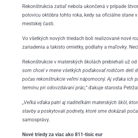
Rekonštrukcia zatiaľ nebola ukončená v prípade štvor
polovicu októbra tohto roka, kedy sa oficiálne stane
mestskej časti.
Vo všetkých nových triedach boli realizované nové roz
zariadenia a takisto omietky, podlahy a maľovky. Ne
Rekonštrukcie v materských školách prebiehali už od
som chcel v mene všetkých poďakovať rodičom detí dot
počas rekonštrukcie veľmi nápomocný. Aj vďaka ich 
termínu pri odovzdávaní prác,“
ďakuje starosta Petrža
„Veľká vďaka patrí aj riaditeľkám materských škôl, ktor
stavby a poskytovali podnety, ktoré sme dokázali poča
samosprávy.
Nové triedy za viac ako 811-tisíc eur