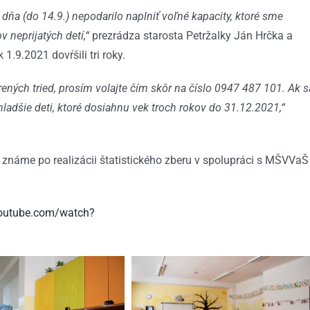
a (do 14.9.) nepodarilo naplniť voľné kapacity, ktoré sme
 neprijatých detí,“
prezrádza starosta Petržalky Ján Hrčka a
 1.9.2021 dovŕšili tri roky.
ných tried, prosím volajte čím skôr na číslo 0947 487 101. Ak s
mladšie deti, ktoré dosiahnu vek troch rokov do 31.12.2021,“
ú známe po realizácii štatistického zberu v spolupráci s MŠVVaŠ
youtube.com/watch?