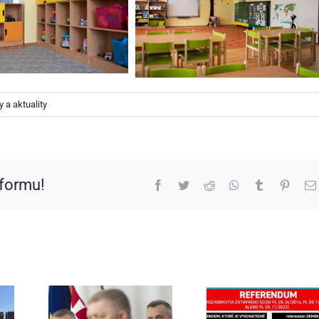
 a aktuality
tformu!
Facebook
Twitter
Reddit
WhatsApp
Tumblr
Pinter