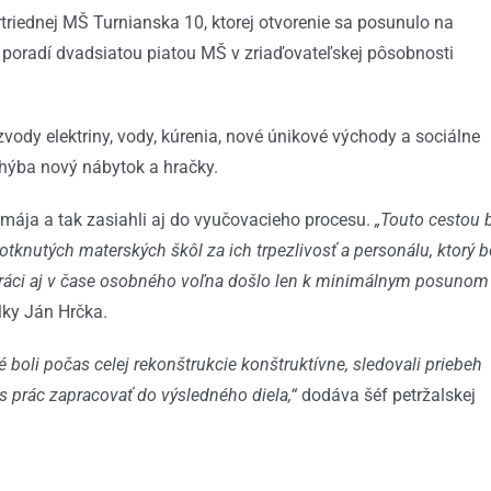
triednej MŠ Turnianska 10, ktorej otvorenie sa posunulo na
 v poradí dvadsiatou piatou MŠ v zriaďovateľskej pôsobnosti
vody elektriny, vody, kúrenia, nové únikové východy a sociálne
chýba nový nábytok a hračky.
 mája a tak zasiahli aj do vyučovacieho procesu.
„Touto cestou 
knutých materských škôl za ich trpezlivosť a personálu, ktorý b
práci aj v čase osobného voľna došlo len k minimálnym posunom
lky Ján Hrčka.
é boli počas celej rekonštrukcie konštruktívne, sledovali priebeh
s prác zapracovať do výsledného diela,“
dodáva šéf petržalskej