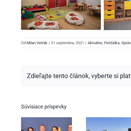
Od
Milan Vetrák
|
21 septembra, 2021
|
Aktuálne
,
Petržalka
,
Správy
Zdieľajte tento článok, vyberte si pla
Súvisiace príspevky