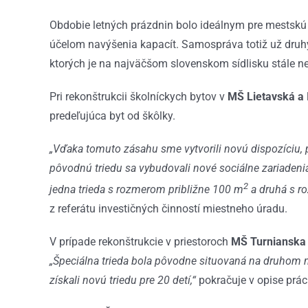
Obdobie letných prázdnin bolo ideálnym pre mestskú 
účelom navýšenia kapacít. Samospráva totiž už druhý 
ktorých je na najväčšom slovenskom sídlisku stále n
Pri rekonštrukcii školníckych bytov v
MŠ Lietavská a 
predeľujúca byt od škôlky.
„Vďaka tomuto zásahu sme vytvorili novú dispozíciu, p
pôvodnú triedu sa vybudovali nové sociálne zariadeni
2
jedna trieda s rozmerom približne 100 m
a druhá s 
z referátu investičných činností miestneho úradu.
V prípade rekonštrukcie v priestoroch
MŠ Turnianska
„Špeciálna trieda bola pôvodne situovaná na druhom
získali novú triedu pre 20 detí,“
pokračuje v opise prác