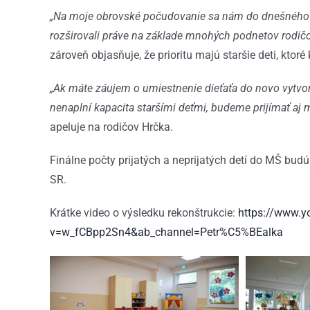
„Na moje obrovské počudovanie sa nám do dnešného dň
rozširovali práve na základe mnohých podnetov rodičov
zároveň objasňuje, že prioritu majú staršie deti, ktoré k
„Ak máte záujem o umiestnenie dieťaťa do novo vytvore
nenaplní kapacita staršími deťmi, budeme prijímať aj 
apeluje na rodičov Hrčka.
Finálne počty prijatých a neprijatých detí do MŠ bud
SR.
Krátke video o výsledku rekonštrukcie:
https://www.
v=w_fCBpp2Sn4&ab_channel=Petr%C5%BEalka