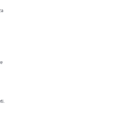
za
re
n
ti.