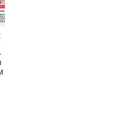
Z
–
Ú
M