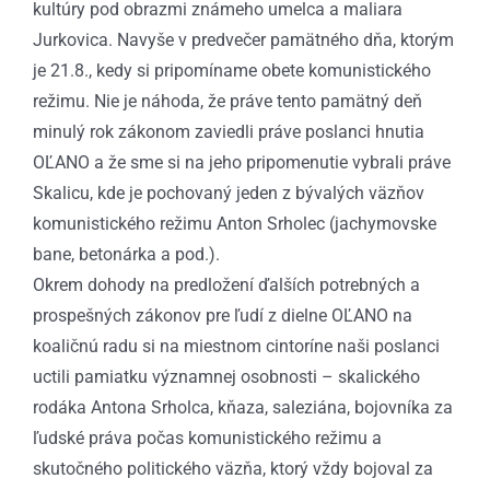
kultúry pod obrazmi známeho umelca a maliara
Jurkovica. Navyše v predvečer pamätného dňa, ktorým
je 21.8., kedy si pripomíname obete komunistického
režimu. Nie je náhoda, že práve tento pamätný deň
minulý rok zákonom zaviedli práve poslanci hnutia
OĽANO a že sme si na jeho pripomenutie vybrali práve
Skalicu, kde je pochovaný jeden z bývalých väzňov
komunistického režimu Anton Srholec (jachymovske
bane, betonárka a pod.).
Okrem dohody na predložení ďalších potrebných a
prospešných zákonov pre ľudí z dielne OĽANO na
koaličnú radu si na miestnom cintoríne naši poslanci
uctili pamiatku významnej osobnosti – skalického
rodáka Antona Srholca, kňaza, saleziána, bojovníka za
ľudské práva počas komunistického režimu a
skutočného politického väzňa, ktorý vždy bojoval za