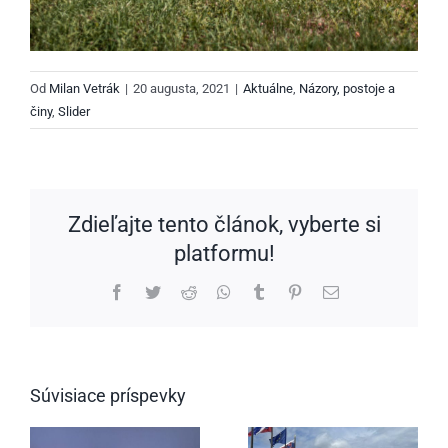
Od
Milan Vetrák
|
20 augusta, 2021
|
Aktuálne
,
Názory, postoje a
činy
,
Slider
Zdieľajte tento článok, vyberte si
platformu!
Facebook
Twitter
Reddit
WhatsApp
Tumblr
Pinterest
Email
Súvisiace príspevky