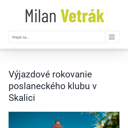
Skip
to
content
Prejsť na...
Výjazdové rokovanie
poslaneckého klubu v
Skalici
Zobraziť
väčší