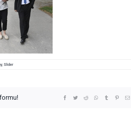
ny
,
Slider
tformu!
Facebook
Twitter
Reddit
WhatsApp
Tumblr
Pinter