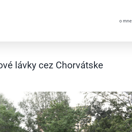
o mne
vé lávky cez Chorvátske