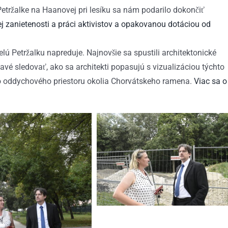
V Petržalke na Haanovej pri lesíku sa nám podarilo dokončiť
ej zanietenosti a práci aktivistov a opakovanou dotáciou od
 celú Petržalku napreduje. Najnovšie sa spustili architektonické
vé sledovať, ako sa architekti popasujú s vizualizáciou týchto
ho oddychového priestoru okolia Chorvátskeho ramena.
Viac sa o