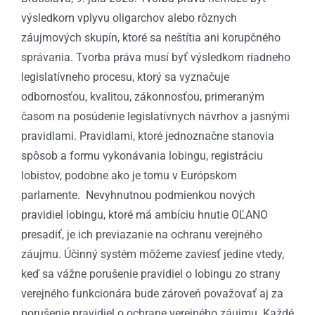
výsledkom vplyvu oligarchov alebo rôznych
záujmových skupín, ktoré sa neštítia ani korupčného
správania. Tvorba práva musí byť výsledkom riadneho
legislatívneho procesu, ktorý sa vyznačuje
odbornosťou, kvalitou, zákonnosťou, primeraným
časom na posúdenie legislatívnych návrhov a jasnými
pravidlami. Pravidlami, ktoré jednoznačne stanovia
spôsob a formu vykonávania lobingu, registráciu
lobistov, podobne ako je tomu v Európskom
parlamente. Nevyhnutnou podmienkou nových
pravidiel lobingu, ktoré má ambíciu hnutie OĽANO
presadiť, je ich previazanie na ochranu verejného
záujmu. Účinný systém môžeme zaviesť jedine vtedy,
keď sa vážne porušenie pravidiel o lobingu zo strany
verejného funkcionára bude zároveň považovať aj za
porušenie pravidiel o ochrane verejného záujmu. Každé