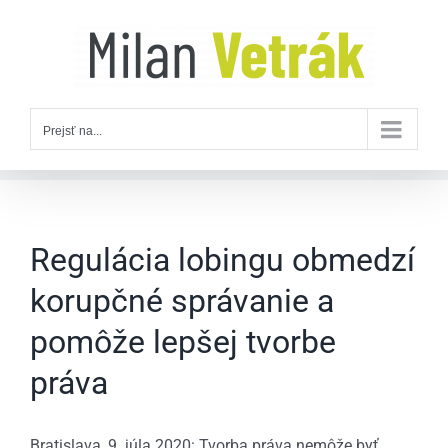
Skip
to
content
Prejsť na...
Regulácia lobingu obmedzí
korupčné správanie a
pomôže lepšej tvorbe
práva
Bratislava, 9. júla 2020: Tvorba práva nemôže byť