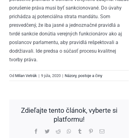
porušenie práva musí byť sankcionované. Do úvahy
prichádza aj potenciálna strata mandátu. Som
presvedčený, že iba jasné a jednoznačné pravidlá a
tvrdé sankcie donútia verejných funkcionárov ako aj
poslancov parlamentu, aby pravidlá rešpektovali a
dodržiavali. Ide predsa o súčasť procesu kvalitnej
tvorby práva.
Od
Milan Vetrák
|
9 júla, 2020
|
Názory, postoje a činy
Zdieľajte tento článok, vyberte si
platformu!
Facebook
Twitter
Reddit
WhatsApp
Tumblr
Pinterest
Email