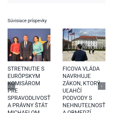
Súvisiace príspevky
STRETNUTIE S
FICOVA VLÁDA
EURÓPSKYM
NAVRHUJE
KOMISÁROM
ZÁKON, KTORÝ
PRE
UĽAHČÍ
SPRAVODLIVOSŤ
PODVODY S
A PRÁVNY ŠTÁT
NEHNUTEĽNOSŤAM
MICHAELOM
A OBMEDZÍ