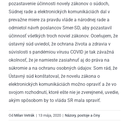
pozastavenie účinnosti novely zákonov o súdoch,
Súdnej rade a elektronických komunikáciách dal v
prevažne miere za pravdu vláde a národnej rade a
odmietol návrh poslancov Smer-SD, aby pozastavil
účinnosť všetkých troch noviel zákonov. Oceňujem, že
ústavný súd uviedol, že ochrana života a zdravia v
súvislosti s pandémiou vírusu COVID je tak závažná
okolnosť, že je namieste zasiahnuť aj do práva na
súkromie a na ochranu osobných údajov. Som rád, že
Ústavný súd konštatoval, že novelu zákona o
elektronických komunikáciách možno opraviť a že vo
svojom rozhodnutí, ktoré ešte nie je zverejnené, uvedie,
akým spôsobom by to vláda SR mala spraviť.
Od
Milan Vetrák
|
13 mája, 2020
|
Názory, postoje a činy