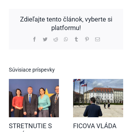
Zdieľajte tento článok, vyberte si
platformu!
Facebook
Twitter
Reddit
WhatsApp
Tumblr
Pinterest
Email
Súvisiace príspevky
STRETNUTIE S
FICOVA VLÁDA