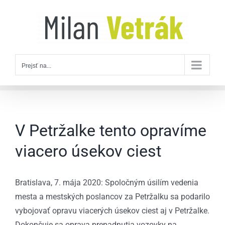
Skip
to
content
Prejsť na...
V Petržalke tento opravíme
viacero úsekov ciest
Bratislava, 7. mája 2020: Spoločným úsilím vedenia
mesta a mestských poslancov za Petržalku sa podarilo
vybojovať opravu viacerých úsekov ciest aj v Petržalke.
Dokončuje sa oprava prepadnutia vozovky na