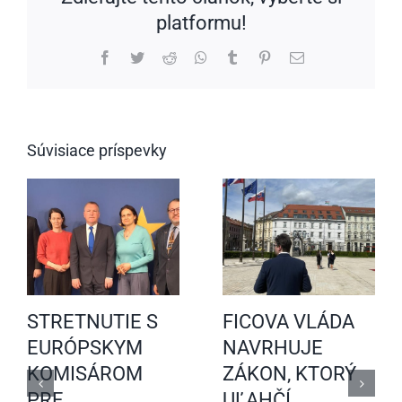
platformu!
Facebook
Twitter
Reddit
WhatsApp
Tumblr
Pinterest
Email
Súvisiace príspevky
STRETNUTIE S
FICOVA VLÁDA
EURÓPSKYM
NAVRHUJE
KOMISÁROM
ZÁKON, KTORÝ
PRE
UĽAHČÍ