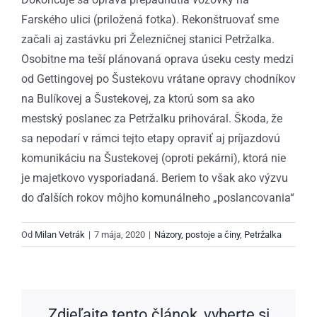
Farského ulici (priložená fotka). Rekonštruovať sme
začali aj zastávku pri Železničnej stanici Petržalka.
Osobitne ma teší plánovaná oprava úseku cesty medzi
od Gettingovej po Šustekovu vrátane opravy chodníkov
na Bulíkovej a Šustekovej, za ktorú som sa ako
mestský poslanec za Petržalku prihováral. Škoda, že
sa nepodarí v rámci tejto etapy opraviť aj príjazdovú
komunikáciu na Šustekovej (oproti pekárni), ktorá nie
je majetkovo vysporiadaná. Beriem to však ako výzvu
do ďalších rokov môjho komunálneho „poslancovania“
Od
Milan Vetrák
|
7 mája, 2020
|
Názory, postoje a činy
,
Petržalka
Zdieľajte tento článok, vyberte si