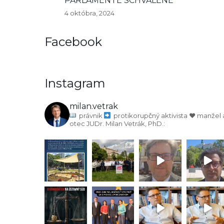
PARLAMENTE SCHVÁLENÉ
4 októbra, 2024
Facebook
Instagram
milan.vetrak
právnik
protikorupčný aktivista
♥️ manžel 
otec
JUDr. Milan Vetrák, PhD.: