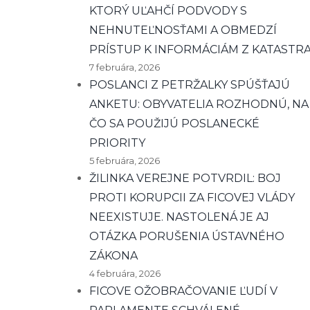
KTORÝ UĽAHČÍ PODVODY S
NEHNUTEĽNOSŤAMI A OBMEDZÍ
PRÍSTUP K INFORMÁCIÁM Z KATASTR
7 februára, 2026
POSLANCI Z PETRŽALKY SPÚŠŤAJÚ
ANKETU: OBYVATELIA ROZHODNÚ, NA
ČO SA POUŽIJÚ POSLANECKÉ
PRIORITY
5 februára, 2026
ŽILINKA VEREJNE POTVRDIL: BOJ
PROTI KORUPCII ZA FICOVEJ VLÁDY
NEEXISTUJE. NASTOLENÁ JE AJ
OTÁZKA PORUŠENIA ÚSTAVNÉHO
ZÁKONA
4 februára, 2026
FICOVE OŽOBRAČOVANIE ĽUDÍ V