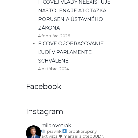
FICOVEJ VLÁDY NEEXISTUJE.
NASTOLENÁ JE AJ OTÁZKA
PORUŠENIA ÚSTAVNÉHO
ZÁKONA
4 februára, 2026
FICOVE OŽOBRAČOVANIE
ĽUDÍ V PARLAMENTE
SCHVÁLENÉ
4 októbra, 2024
Facebook
Instagram
milan.vetrak
právnik
protikorupčný
aktivista
♥️ manžel a otec
JUDr.