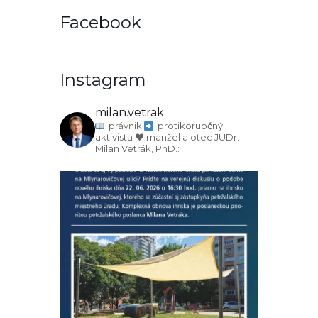
Facebook
Instagram
milan.vetrak
právnik
protikorupčný
aktivista
♥️ manžel a otec
JUDr.
Milan Vetrák, PhD.: