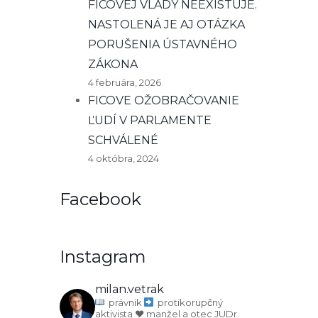
FICOVEJ VLÁDY NEEXISTUJE.
NASTOLENÁ JE AJ OTÁZKA
PORUŠENIA ÚSTAVNÉHO
ZÁKONA
4 februára, 2026
FICOVE OŽOBRAČOVANIE
ĽUDÍ V PARLAMENTE
SCHVÁLENÉ
4 októbra, 2024
Facebook
Instagram
milan.vetrak
právnik
protikorupčný
aktivista
♥️ manžel a otec
JUDr.