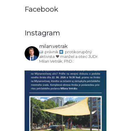
Facebook
Instagram
milan.vetrak
právnik
protikorupčný
aktivista
♥️ manžel a otec
JUDr.
Milan Vetrák, PhD.: