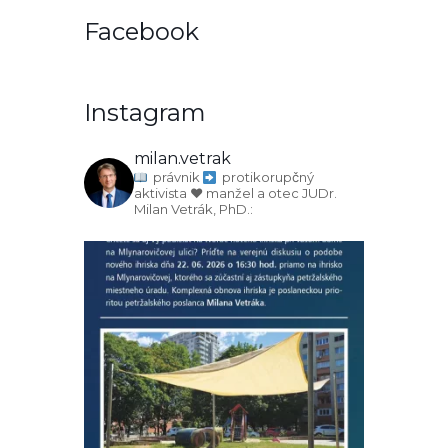
Facebook
Instagram
milan.vetrak
právnik
protikorupčný
aktivista
♥️ manžel a otec
JUDr.
Milan Vetrák, PhD.: