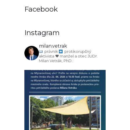
Facebook
Instagram
milan.vetrak
právnik
protikorupčný
aktivista
♥️ manžel a otec
JUDr.
Milan Vetrák, PhD.: