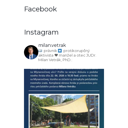
Facebook
Instagram
milan.vetrak
právnik
protikorupčný
aktivista
♥️ manžel a otec
JUDr.
Milan Vetrák, PhD.: