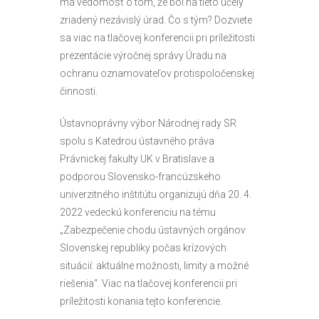
má vedomosť o tom, že bol na tieto účely
zriadený nezávislý úrad. Čo s tým? Dozviete
sa viac na tlačovej konferencii pri príležitosti
prezentácie výročnej správy Úradu na
ochranu oznamovateľov protispoločenskej
činnosti.
Ústavnoprávny výbor Národnej rady SR
spolu s Katedrou ústavného práva
Právnickej fakulty UK v Bratislave a
podporou Slovensko-francúzskeho
univerzitného inštitútu organizujú dňa 20. 4.
2022 vedeckú konferenciu na tému
„Zabezpečenie chodu ústavných orgánov
Slovenskej republiky počas krízových
situácií: aktuálne možnosti, limity a možné
riešenia“. Viac na tlačovej konferencii pri
príležitosti konania tejto konferencie.