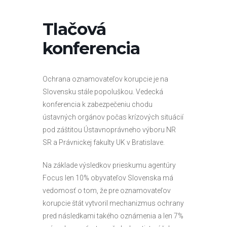
Tlačová
konferencia
Ochrana oznamovateľov korupcie je na
Slovensku stále popoluškou. Vedecká
konferencia k zabezpečeniu chodu
ústavných orgánov počas krízových situácií
pod záštitou Ústavnoprávneho výboru NR
SR a Právnickej fakulty UK v Bratislave.
Na základe výsledkov prieskumu agentúry
Focus len 10% obyvateľov Slovenska má
vedomosť o tom, že pre oznamovateľov
korupcie štát vytvoril mechanizmus ochrany
pred následkami takého oznámenia a len 7%