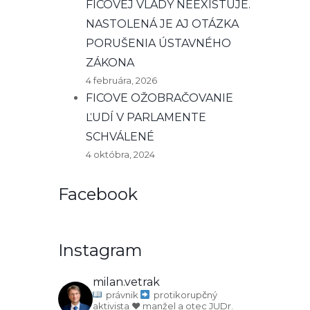
FICOVEJ VLÁDY NEEXISTUJE.
NASTOLENÁ JE AJ OTÁZKA
PORUŠENIA ÚSTAVNÉHO
ZÁKONA
4 februára, 2026
FICOVE OŽOBRAČOVANIE
ĽUDÍ V PARLAMENTE
SCHVÁLENÉ
4 októbra, 2024
Facebook
Instagram
milan.vetrak
právnik
protikorupčný
aktivista
♥️ manžel a otec
JUDr.