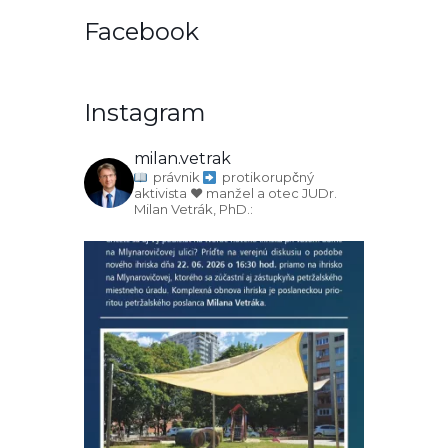
Facebook
Instagram
milan.vetrak
právnik
protikorupčný
aktivista
♥️ manžel a otec
JUDr.
Milan Vetrák, PhD.: