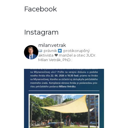
Facebook
Instagram
milan.vetrak
právnik
protikorupčný
aktivista
♥️ manžel a otec
JUDr.
Milan Vetrák, PhD.: