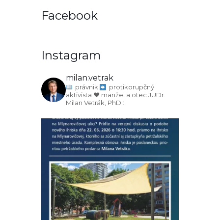
Facebook
Instagram
milan.vetrak
právnik
protikorupčný
aktivista
♥️ manžel a otec
JUDr.
Milan Vetrák, PhD.: