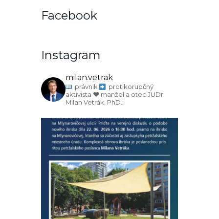
Facebook
Instagram
milan.vetrak
právnik
protikorupčný
aktivista
♥️ manžel a otec
JUDr.
Milan Vetrák, PhD.: