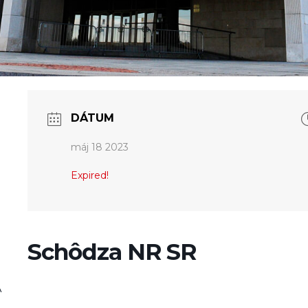
DÁTUM
máj 18 2023
Expired!
Schôdza NR SR
A