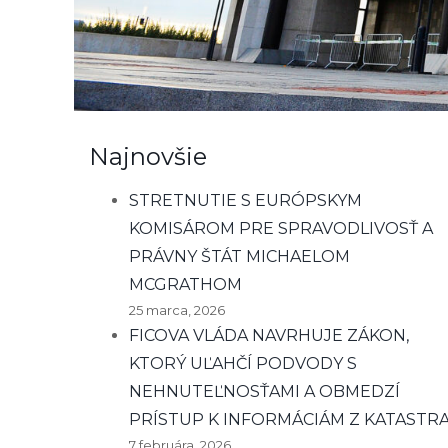
Najnovšie
STRETNUTIE S EURÓPSKYM
KOMISÁROM PRE SPRAVODLIVOSŤ A
PRÁVNY ŠTÁT MICHAELOM
MCGRATHOM
25 marca, 2026
FICOVA VLÁDA NAVRHUJE ZÁKON,
KTORÝ UĽAHČÍ PODVODY S
NEHNUTEĽNOSŤAMI A OBMEDZÍ
PRÍSTUP K INFORMÁCIÁM Z KATASTR
7 februára, 2026