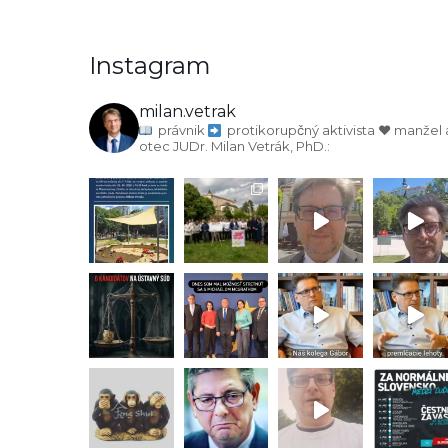
Instagram
milan.vetrak
právnik
protikorupčný aktivista
♥️ manžel 
otec
JUDr. Milan Vetrák, PhD.: