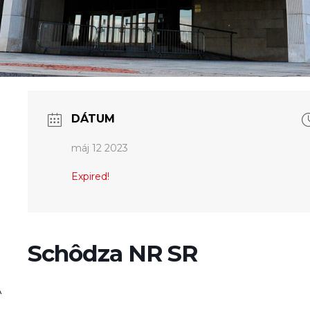
DÁTUM
máj 12 2023
Expired!
Schôdza NR SR
A