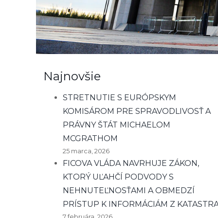
Najnovšie
STRETNUTIE S EURÓPSKYM
KOMISÁROM PRE SPRAVODLIVOSŤ A
PRÁVNY ŠTÁT MICHAELOM
MCGRATHOM
25 marca, 2026
FICOVA VLÁDA NAVRHUJE ZÁKON,
KTORÝ UĽAHČÍ PODVODY S
NEHNUTEĽNOSŤAMI A OBMEDZÍ
PRÍSTUP K INFORMÁCIÁM Z KATASTR
7 februára, 2026