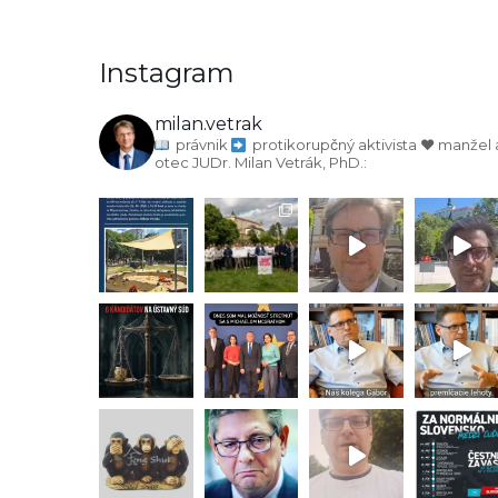
Instagram
milan.vetrak
právnik
protikorupčný aktivista
♥️ manžel 
otec
JUDr. Milan Vetrák, PhD.: