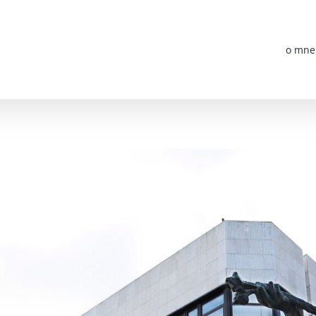
o mne