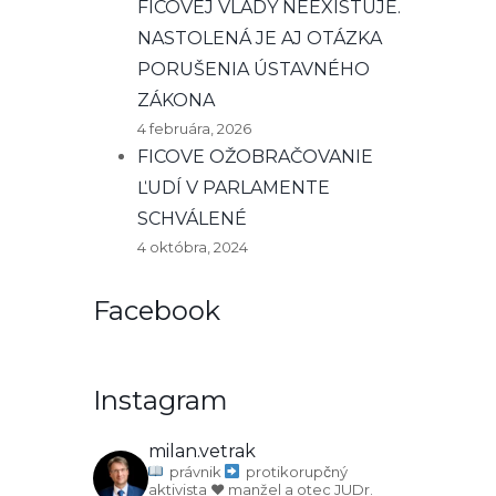
FICOVEJ VLÁDY NEEXISTUJE.
NASTOLENÁ JE AJ OTÁZKA
PORUŠENIA ÚSTAVNÉHO
ZÁKONA
4 februára, 2026
FICOVE OŽOBRAČOVANIE
ĽUDÍ V PARLAMENTE
SCHVÁLENÉ
4 októbra, 2024
Facebook
Instagram
milan.vetrak
právnik
protikorupčný
aktivista
♥️ manžel a otec
JUDr.