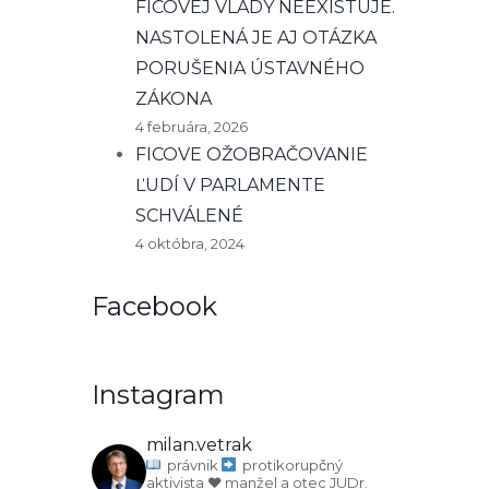
FICOVEJ VLÁDY NEEXISTUJE.
NASTOLENÁ JE AJ OTÁZKA
PORUŠENIA ÚSTAVNÉHO
ZÁKONA
4 februára, 2026
FICOVE OŽOBRAČOVANIE
ĽUDÍ V PARLAMENTE
SCHVÁLENÉ
4 októbra, 2024
Facebook
Instagram
milan.vetrak
právnik
protikorupčný
aktivista
♥️ manžel a otec
JUDr.