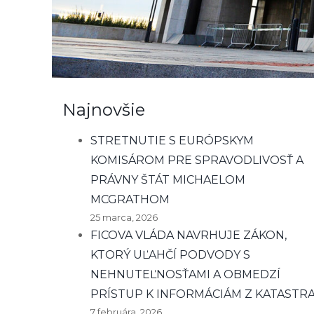
Najnovšie
STRETNUTIE S EURÓPSKYM
KOMISÁROM PRE SPRAVODLIVOSŤ A
PRÁVNY ŠTÁT MICHAELOM
MCGRATHOM
25 marca, 2026
FICOVA VLÁDA NAVRHUJE ZÁKON,
KTORÝ UĽAHČÍ PODVODY S
NEHNUTEĽNOSŤAMI A OBMEDZÍ
PRÍSTUP K INFORMÁCIÁM Z KATASTR
7 februára, 2026