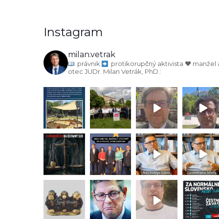
Instagram
milan.vetrak
právnik
protikorupčný aktivista
♥️ manžel 
otec
JUDr. Milan Vetrák, PhD.: