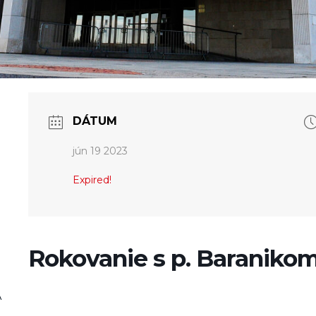
DÁTUM
jún 19 2023
Expired!
Rokovanie s p. Baraniko
A