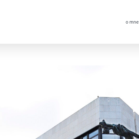
o mne