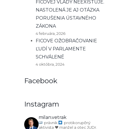
FICOVEJ VLÁDY NEEXISTUJE.
NASTOLENÁ JE AJ OTÁZKA
PORUŠENIA ÚSTAVNÉHO
ZÁKONA
4 februára, 2026
FICOVE OŽOBRAČOVANIE
ĽUDÍ V PARLAMENTE
SCHVÁLENÉ
4 októbra, 2024
Facebook
Instagram
milan.vetrak
právnik
protikorupčný
aktivista
♥️ manžel a otec
JUDr.