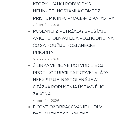
KTORÝ UĽAHČÍ PODVODY S
NEHNUTEĽNOSŤAMI A OBMEDZÍ
PRÍSTUP K INFORMÁCIÁM Z KATASTR
7 februára, 2026
POSLANCI Z PETRŽALKY SPÚŠŤAJÚ
ANKETU: OBYVATELIA ROZHODNÚ, NA
ČO SA POUŽIJÚ POSLANECKÉ
PRIORITY
5 februára, 2026
ŽILINKA VEREJNE POTVRDIL: BOJ
PROTI KORUPCII ZA FICOVEJ VLÁDY
NEEXISTUJE. NASTOLENÁ JE AJ
OTÁZKA PORUŠENIA ÚSTAVNÉHO
ZÁKONA
4 februára, 2026
FICOVE OŽOBRAČOVANIE ĽUDÍ V