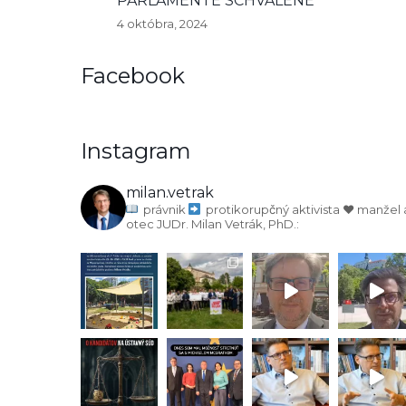
PARLAMENTE SCHVÁLENÉ
4 októbra, 2024
Facebook
Instagram
milan.vetrak
právnik
protikorupčný aktivista
♥️ manžel 
otec
JUDr. Milan Vetrák, PhD.: