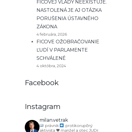
FICOVEJ VLÁDY NEEXISTUJE.
NASTOLENÁ JE AJ OTÁZKA
PORUŠENIA ÚSTAVNÉHO
ZÁKONA
4 februára, 2026
FICOVE OŽOBRAČOVANIE
ĽUDÍ V PARLAMENTE
SCHVÁLENÉ
4 októbra, 2024
Facebook
Instagram
milan.vetrak
právnik
protikorupčný
aktivista
♥️ manžel a otec
JUDr.