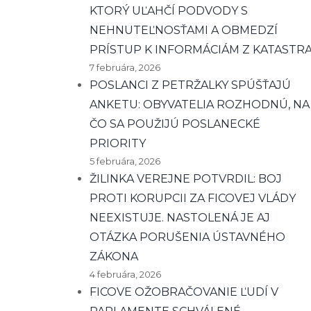
KTORÝ UĽAHČÍ PODVODY S
NEHNUTEĽNOSŤAMI A OBMEDZÍ
PRÍSTUP K INFORMÁCIÁM Z KATASTR
7 februára, 2026
POSLANCI Z PETRŽALKY SPÚŠŤAJÚ
ANKETU: OBYVATELIA ROZHODNÚ, NA
ČO SA POUŽIJÚ POSLANECKÉ
PRIORITY
5 februára, 2026
ŽILINKA VEREJNE POTVRDIL: BOJ
PROTI KORUPCII ZA FICOVEJ VLÁDY
NEEXISTUJE. NASTOLENÁ JE AJ
OTÁZKA PORUŠENIA ÚSTAVNÉHO
ZÁKONA
4 februára, 2026
FICOVE OŽOBRAČOVANIE ĽUDÍ V