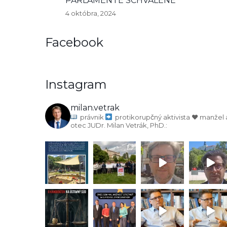
PARLAMENTE SCHVÁLENÉ
4 októbra, 2024
Facebook
Instagram
milan.vetrak
právnik
protikorupčný aktivista
♥️ manžel 
otec
JUDr. Milan Vetrák, PhD.: