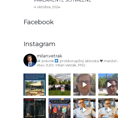
PARLAMENTE SCHVÁLENÉ
4 októbra, 2024
Facebook
Instagram
milan.vetrak
právnik
protikorupčný aktivista
♥️ manžel 
otec
JUDr. Milan Vetrák, PhD.: