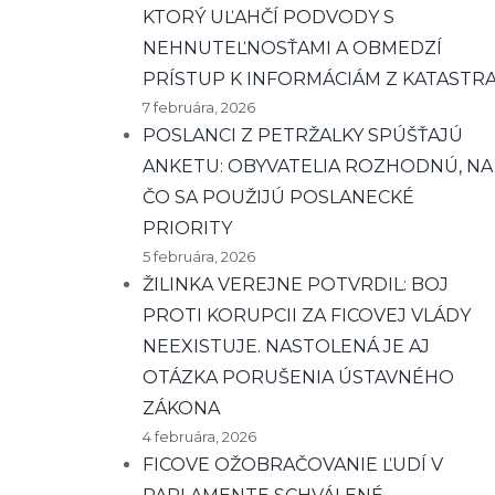
KTORÝ UĽAHČÍ PODVODY S
NEHNUTEĽNOSŤAMI A OBMEDZÍ
PRÍSTUP K INFORMÁCIÁM Z KATASTR
7 februára, 2026
POSLANCI Z PETRŽALKY SPÚŠŤAJÚ
ANKETU: OBYVATELIA ROZHODNÚ, NA
ČO SA POUŽIJÚ POSLANECKÉ
PRIORITY
5 februára, 2026
ŽILINKA VEREJNE POTVRDIL: BOJ
PROTI KORUPCII ZA FICOVEJ VLÁDY
NEEXISTUJE. NASTOLENÁ JE AJ
OTÁZKA PORUŠENIA ÚSTAVNÉHO
ZÁKONA
4 februára, 2026
FICOVE OŽOBRAČOVANIE ĽUDÍ V