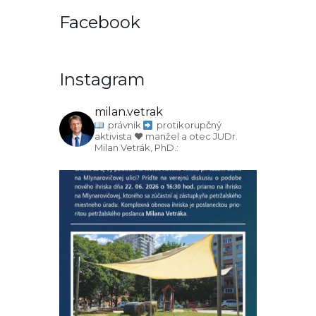
Facebook
Instagram
milan.vetrak
právnik
protikorupčný
aktivista
♥️ manžel a otec
JUDr.
Milan Vetrák, PhD.: