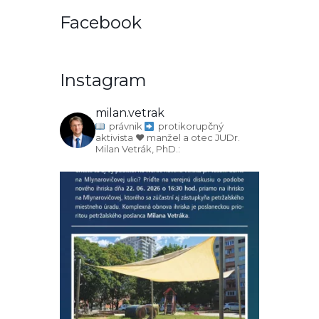
Facebook
Instagram
milan.vetrak
právnik
protikorupčný
aktivista
♥️ manžel a otec
JUDr.
Milan Vetrák, PhD.: