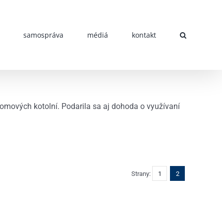
samospráva
médiá
kontakt
omových kotolní. Podarila sa aj dohoda o využívaní
Strany:
1
2