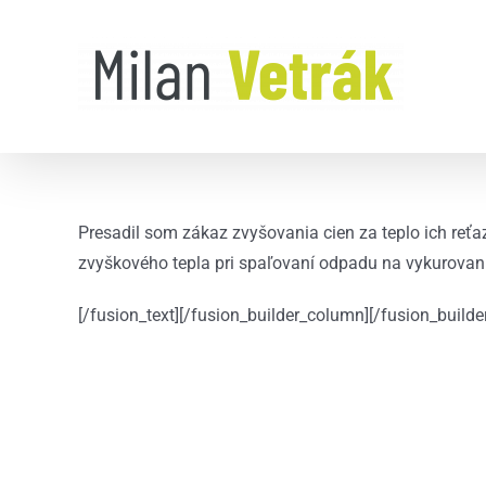
Skip
to
content
Presadil som zákaz zvyšovania cien za teplo ich reť
zvyškového tepla pri spaľovaní odpadu na vykurovan
[/fusion_text][/fusion_builder_column][/fusion_builde