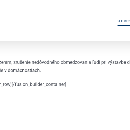
o mne
azením, zrušenie nedôvodného obmedzovania ľudí pri výstavbe d
ie v domácnostiach.
r_row][/fusion_builder_container]