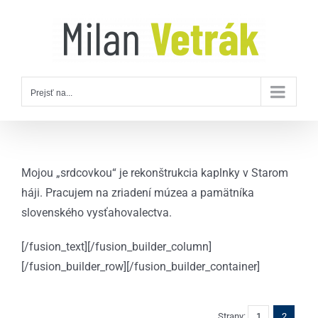
Skip
to
content
Prejsť na...
Mojou „srdcovkou“ je rekonštrukcia kaplnky v Starom
háji. Pracujem na zriadení múzea a pamätníka
slovenského vysťahovalectva.
[/fusion_text][/fusion_builder_column]
[/fusion_builder_row][/fusion_builder_container]
Strany:
1
2