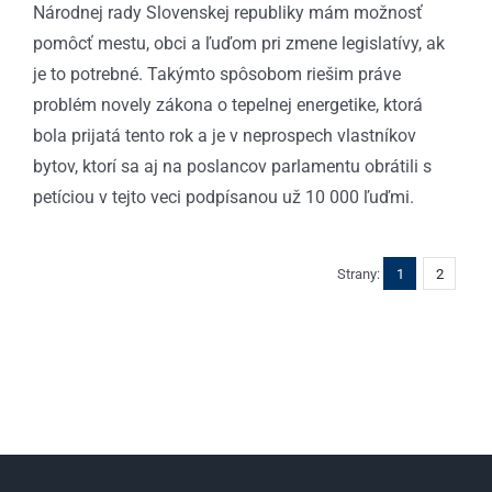
Národnej rady Slovenskej republiky mám možnosť
pomôcť mestu, obci a ľuďom pri zmene legislatívy, ak
je to potrebné. Takýmto spôsobom riešim práve
problém novely zákona o tepelnej energetike, ktorá
bola prijatá tento rok a je v neprospech vlastníkov
bytov, ktorí sa aj na poslancov parlamentu obrátili s
petíciou v tejto veci podpísanou už 10 000 ľuďmi.
Strany:
1
2