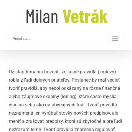
Skip
to
content
Prejsť na...
Už starí Rimania hovorili, že jasné pravidlá (zmluvy)
robia z ľudí dobrých priateľov. Poslanec by mal vedieť
tvoriť pravidlá, aby nebol odkázaný na rôzne finančné
alebo záujmové skupiny (lobing), ktoré často myslia
viac na seba ako na obyčajných ľudí. Tvoriť pravidlá
neznamená len vyrábať stovky nových predpisov, ale
meniť a zrušovať predpisy, ktoré sú zbytočné a pre ľudí
nezrozumiteľné. Tvoriť pravidlá znamená regulovať