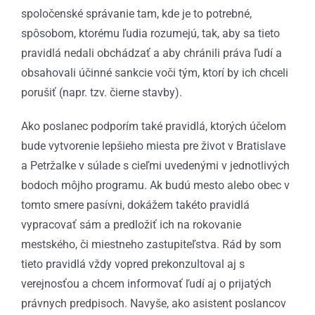
spoločenské správanie tam, kde je to potrebné,
spôsobom, ktorému ľudia rozumejú, tak, aby sa tieto
pravidlá nedali obchádzať a aby chránili práva ľudí a
obsahovali účinné sankcie voči tým, ktorí by ich chceli
porušiť (napr. tzv. čierne stavby).
Ako poslanec podporím také pravidlá, ktorých účelom
bude vytvorenie lepšieho miesta pre život v Bratislave
a Petržalke v súlade s cieľmi uvedenými v jednotlivých
bodoch môjho programu. Ak budú mesto alebo obec v
tomto smere pasívni, dokážem takéto pravidlá
vypracovať sám a predložiť ich na rokovanie
mestského, či miestneho zastupiteľstva. Rád by som
tieto pravidlá vždy vopred prekonzultoval aj s
verejnosťou a chcem informovať ľudí aj o prijatých
právnych predpisoch. Navyše, ako asistent poslancov