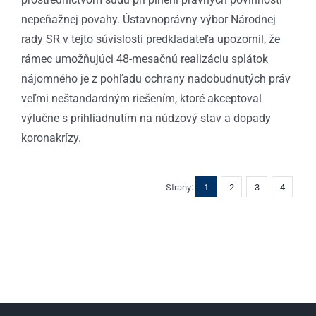
nepeňažnej povahy. Ústavnoprávny výbor Národnej
rady SR v tejto súvislosti predkladateľa upozornil, že
rámec umožňujúci 48-mesačnú realizáciu splátok
nájomného je z pohľadu ochrany nadobudnutých práv
veľmi neštandardným riešením, ktoré akceptoval
výlučne s prihliadnutím na núdzový stav a dopady
koronakrízy.
Strany:
1
2
3
4