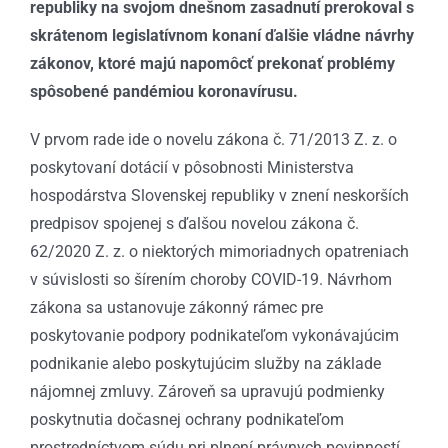
republiky na svojom dnešnom zasadnutí prerokoval s
skrátenom legislatívnom konaní ďalšie vládne návrhy
zákonov, ktoré majú napomôcť prekonať problémy
spôsobené pandémiou koronavírusu.
V prvom rade ide o novelu zákona č. 71/2013 Z. z. o
poskytovaní dotácií v pôsobnosti Ministerstva
hospodárstva Slovenskej republiky v znení neskorších
predpisov spojenej s ďalšou novelou zákona č.
62/2020 Z. z. o niektorých mimoriadnych opatreniach
v súvislosti so šírením choroby COVID-19. Návrhom
zákona sa ustanovuje zákonný rámec pre
poskytovanie podpory podnikateľom vykonávajúcim
podnikanie alebo poskytujúcim služby na základe
nájomnej zmluvy. Zároveň sa upravujú podmienky
poskytnutia dočasnej ochrany podnikateľom
prostredníctvom súdu pri plnení právnych povinností