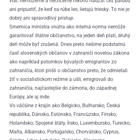
viac nemôžeme a nechceme nikoho hádzať cez palubu
ani pripustiť, že keď sa rúbe les, lietajú triesky. To nie je
dobrý ani spravodlivý prístup.
Smernica ministra vnútra ako interná norma nemôže
garantovať štátne občianstvo, na jeden deň platí, druhý
deň môže byť zrušená. Dnes preto riešime podstatnú
časť slovenských občanov v zahraničí novelou zákona
ako napríklad potomkov bývalých emigrantov zo
zahraničia, ktorí prišli o občianstvo preto, že odmietali
žiť v socialistickom režime a ušli, emigrovali do
zahraničia, najčastejšie do zámoria, do západnej
Európy, ale aj inde.
Vo väčšine z krajín ako Belgicko, Bulharsko, Česká
republika, Dánsko, Estónsko, Francúzsko, Fínsko,
Holandsko, Spojené štáty, Írsko, Luxembursko, Turecko,
Malta, Albánsko, Portugalsko, Chorvátsko, Cyprus,