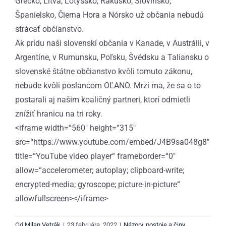
Grécko, Litva, Lotyšsko, Rakúsko, Slovinsko,
Španielsko, Čierna Hora a Nórsko už občania nebudú
strácať občianstvo.
Ak prídu naši slovenskí občania v Kanade, v Austrálii, v
Argentíne, v Rumunsku, Poľsku, Švédsku a Taliansku o
slovenské štátne občianstvo kvôli tomuto zákonu,
nebude kvôli poslancom OĽANO. Mrzí ma, že sa o to
postarali aj našim koaličný partneri, ktorí odmietli
znížiť hranicu na tri roky.
<iframe width=“560″ height=“315″
src=“https://www.youtube.com/embed/J4B9sa048g8″
title=“YouTube video player“ frameborder=“0″
allow=“accelerometer; autoplay; clipboard-write;
encrypted-media; gyroscope; picture-in-picture“
allowfullscreen></iframe>
Od
Milan Vetrák
|
23 februára, 2022
|
Názory, postoje a činy
,