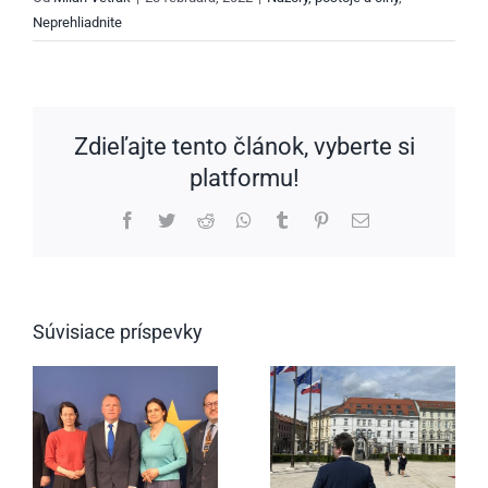
Neprehliadnite
Zdieľajte tento článok, vyberte si
platformu!
Facebook
Twitter
Reddit
WhatsApp
Tumblr
Pinterest
Email
Súvisiace príspevky