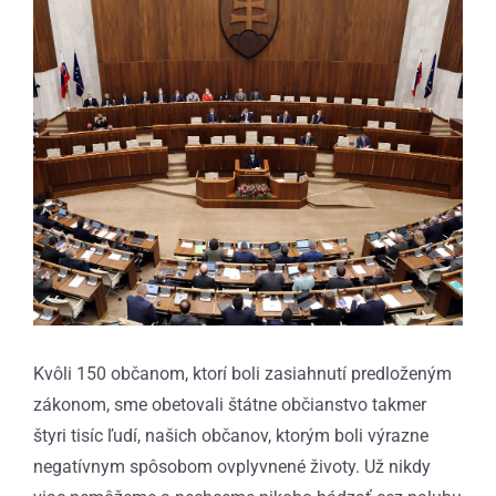
väčší
obrázok
Kvôli 150 občanom, ktorí boli zasiahnutí predloženým
zákonom, sme obetovali štátne občianstvo takmer
štyri tisíc ľudí, našich občanov, ktorým boli výrazne
negatívnym spôsobom ovplyvnené životy. Už nikdy