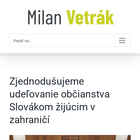
Skip
to
content
Prejsť na...
Zjednodušujeme
udeľovanie občianstva
Slovákom žijúcim v
zahraničí
Zobraziť