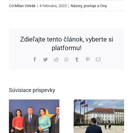
Od
Milan Vetrák
|
4 februára, 2022
|
Názory, postoje a činy
Zdieľajte tento článok, vyberte si
platformu!
Facebook
Twitter
Reddit
WhatsApp
Tumblr
Pinterest
Email
Súvisiace príspevky