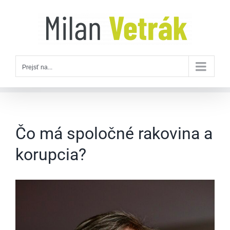
Skip
to
content
Prejsť na...
Čo má spoločné rakovina a
korupcia?
Zobraziť
väčší
obrázok