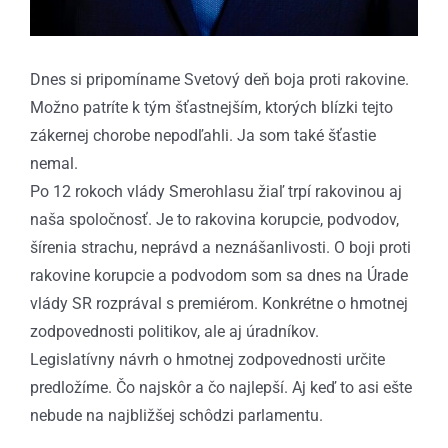
Dnes si pripomíname Svetový deň boja proti rakovine.
Možno patríte k tým šťastnejším, ktorých blízki tejto
zákernej chorobe nepodľahli. Ja som také šťastie
nemal.
Po 12 rokoch vlády Smerohlasu žiaľ trpí rakovinou aj
naša spoločnosť. Je to rakovina korupcie, podvodov,
šírenia strachu, neprávd a neznášanlivosti. O boji proti
rakovine korupcie a podvodom som sa dnes na Úrade
vlády SR rozprával s premiérom. Konkrétne o hmotnej
zodpovednosti politikov, ale aj úradníkov.
Legislatívny návrh o hmotnej zodpovednosti určite
predložíme. Čo najskôr a čo najlepší. Aj keď to asi ešte
nebude na najbližšej schôdzi parlamentu.