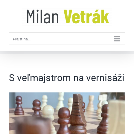
Skip
to
content
Prejsť na...
S veľmajstrom na vernisáži
Zobraziť
väčší
obrázok