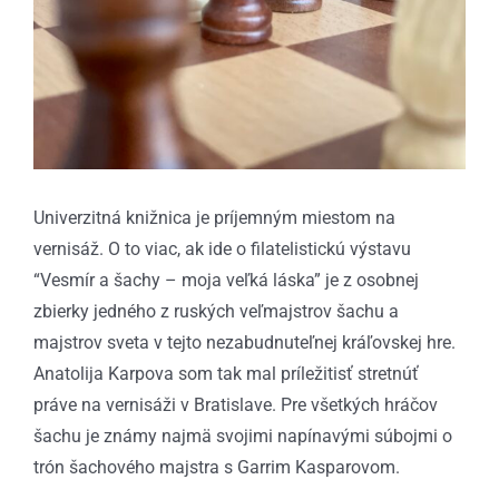
Univerzitná knižnica je príjemným miestom na
vernisáž. O to viac, ak ide o filatelistickú výstavu
“Vesmír a šachy – moja veľká láska” je z osobnej
zbierky jedného z ruských veľmajstrov šachu a
majstrov sveta v tejto nezabudnuteľnej kráľovskej hre.
Anatolija Karpova som tak mal príležitisť stretnúť
práve na vernisáži v Bratislave. Pre všetkých hráčov
šachu je známy najmä svojimi napínavými súbojmi o
trón šachového majstra s Garrim Kasparovom.