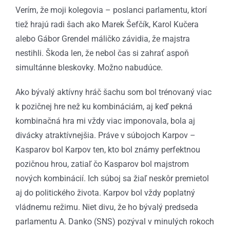
Verím, že moji kolegovia – poslanci parlamentu, ktorí
tiež hrajú radi šach ako Marek Šefčík, Karol Kučera
alebo Gábor Grendel máličko závidia, že majstra
nestihli. Škoda len, že nebol čas si zahrať aspoň
simultánne bleskovky. Možno nabudúce.
Ako bývalý aktívny hráč šachu som bol trénovaný viac
k pozičnej hre než ku kombináciám, aj keď pekná
kombinačná hra mi vždy viac imponovala, bola aj
divácky atraktívnejšia. Práve v súbojoch Karpov –
Kasparov bol Karpov ten, kto bol známy perfektnou
pozičnou hrou, zatiaľ čo Kasparov bol majstrom
nových kombinácií. Ich súboj sa žiaľ neskôr premietol
aj do politického života. Karpov bol vždy poplatný
vládnemu režimu. Niet divu, že ho bývalý predseda
parlamentu A. Danko (SNS) pozýval v minulých rokoch