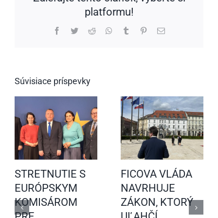
platformu!
Facebook
Twitter
Reddit
WhatsApp
Tumblr
Pinterest
Email
Súvisiace príspevky
STRETNUTIE S
FICOVA VLÁDA
EURÓPSKYM
NAVRHUJE
KOMISÁROM
ZÁKON, KTORÝ
PRE
UĽAHČÍ