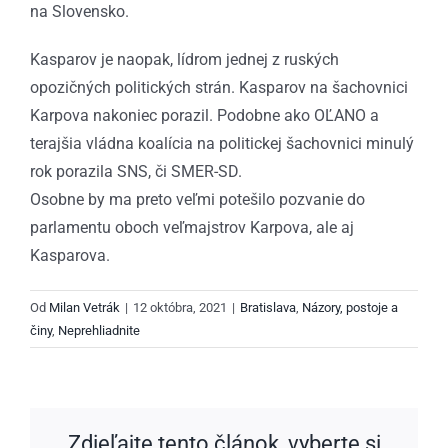
na Slovensko.
Kasparov je naopak, lídrom jednej z ruských
opozičných politických strán. Kasparov na šachovnici
Karpova nakoniec porazil. Podobne ako OĽANO a
terajšia vládna koalícia na politickej šachovnici minulý
rok porazila SNS, či SMER-SD.
Osobne by ma preto veľmi potešilo pozvanie do
parlamentu oboch veľmajstrov Karpova, ale aj
Kasparova.
Od
Milan Vetrák
|
12 októbra, 2021
|
Bratislava
,
Názory, postoje a
činy
,
Neprehliadnite
Zdieľajte tento článok, vyberte si