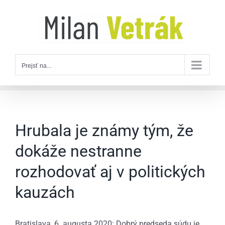
Skip
to
content
Prejsť na...
Hrubala je známy tým, že
dokáže nestranne
rozhodovať aj v politických
kauzách
Bratislava, 6. augusta 2020: Dobrý predseda súdu je