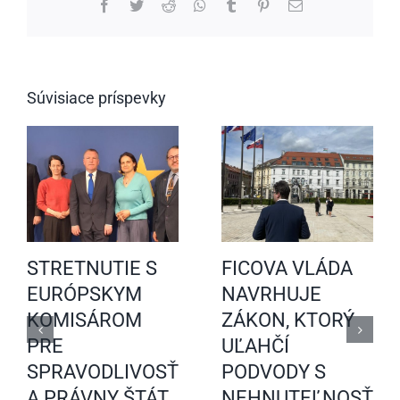
Facebook
Twitter
Reddit
WhatsApp
Tumblr
Pinterest
Email
Súvisiace príspevky
STRETNUTIE S
FICOVA VLÁDA
EURÓPSKYM
NAVRHUJE
KOMISÁROM
ZÁKON, KTORÝ
PRE
UĽAHČÍ
SPRAVODLIVOSŤ
PODVODY S
A PRÁVNY ŠTÁT
NEHNUTEĽNOSŤAM