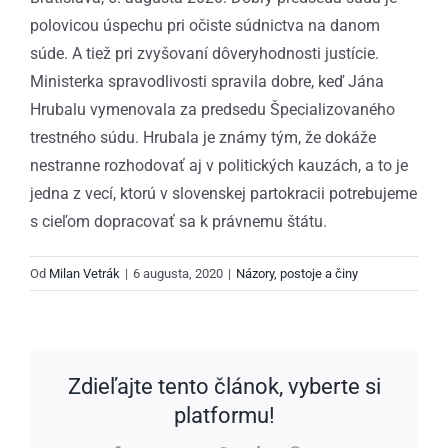
polovicou úspechu pri očiste súdnictva na danom
súde. A tiež pri zvyšovaní dôveryhodnosti justície.
Ministerka spravodlivosti spravila dobre, keď Jána
Hrubalu vymenovala za predsedu Špecializovaného
trestného súdu. Hrubala je známy tým, že dokáže
nestranne rozhodovať aj v politických kauzách, a to je
jedna z vecí, ktorú v slovenskej partokracii potrebujeme
s cieľom dopracovať sa k právnemu štátu.
Od
Milan Vetrák
|
6 augusta, 2020
|
Názory, postoje a činy
Zdieľajte tento článok, vyberte si
platformu!