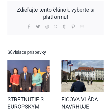
Zdieľajte tento článok, vyberte si
platformu!
Facebook
Twitter
Reddit
WhatsApp
Tumblr
Pinterest
Email
Súvisiace príspevky
STRETNUTIE S
FICOVA VLÁDA
EURÓPSKYM
NAVRHUJE