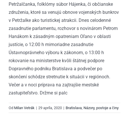
Petržalčanka, folklórny súbor Hájenka, či občianske
združenia, ktoré sa venujú obnove vojenských bunkrov
v Petržalke ako turistickej atrakcii. Dnes celodenné
zasadnutie parlamentu, rozhovor s novinárom Petrom
Hanákom k zásadným opatreniam Oľano v oblasti
justície, o 12:00 h mimoriadne zasadnutie
Ústavnoprávneho výboru k zákonom, o 13:00 h
rokovanie na ministerstve kvôli štátnej podpore
Dopravného podniku Bratislava a podvečer po
skončení schôdze stretnutie k situácii v regiónoch.
Večer a v noci príprava na zajtrajšie mestské
zastupiteľstvo. Držme si palc
Od
Milan Vetrák
|
29 apríla, 2020
|
Bratislava
,
Názory, postoje a činy